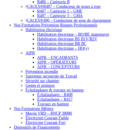
R486 – Catégorie B
CACES®R487 – Conducteur de grues à tour
R487 – Catégorie 1 – GME
R487 – Catégorie 3 – GMA
CACES®490 – Conducteur de grue de chargement
Nos Formations Prévention Risques Professionnels
Habilitation électrique
Habilitation électrique – BO/BE manoeuvre
Habilitation électrique BS B1V/B2V
Habilitation électrique BR BC
Habilitation électrique – HO(v)
AIPR
AIPR – ENCADRANTS
AIPR – OPÉRATEURS
AIPR – CONCEPTEURS
Prévention incendie
Sauveteur secouriste du Travail
Sécurité sur chantier
Gestes et postures
Échafaudages & travaux en hauteur
Échafaudages – R408
Échafaudages – R457
Travaux en hauteur
Nos Formations Métiers
Maçon VRD – RNCP 38080
Électricien Courant Faible
Électricien Courant Fort
Dispositifs de Financements