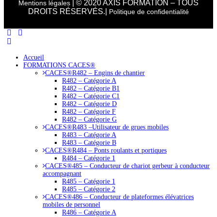
| © 2020 AXIS FORMATION – TOUS
Mentions légales
DROITS RÉSERVÉS.|
Politique de confidentialité
Accueil
FORMATIONS CACES®
CACES®R482 – Engins de chantier
R482 – Catégorie A
R482 – Catégorie B1
R482 – Catégorie C1
R482 – Catégorie D
R482 – Catégorie F
R482 – Catégorie G
CACES®R483 –Utilisateur de grues mobiles
R483 – Catégorie A
R483 – Catégorie B
CACES®R484 – Ponts roulants et portiques
R484 – Catégorie 1
CACES®485 – Conducteur de chariot gerbeur à conducteur
accompagnant
R485 – Catégorie 1
R485 – Catégorie 2
CACES®486 – Conducteur de plateformes élévatrices
mobiles de personnel
R486 – Catégorie A