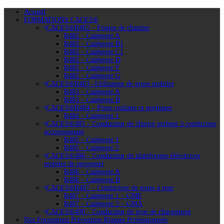
Accueil
FORMATIONS CACES®
CACES®R482 – Engins de chantier
R482 – Catégorie A
R482 – Catégorie B1
R482 – Catégorie C1
R482 – Catégorie D
R482 – Catégorie F
R482 – Catégorie G
CACES®R483 –Utilisateur de grues mobiles
R483 – Catégorie A
R483 – Catégorie B
CACES®R484 – Ponts roulants et portiques
R484 – Catégorie 1
CACES®485 – Conducteur de chariot gerbeur à conducteur
accompagnant
R485 – Catégorie 1
R485 – Catégorie 2
CACES®486 – Conducteur de plateformes élévatrices
mobiles de personnel
R486 – Catégorie A
R486 – Catégorie B
CACES®R487 – Conducteur de grues à tour
R487 – Catégorie 1 – GME
R487 – Catégorie 3 – GMA
CACES®490 – Conducteur de grue de chargement
Nos Formations Prévention Risques Professionnels