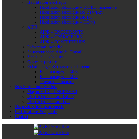
Habilitation électrique
Habilitation électrique – BO/BE manoeuvre
Habilitation électrique BS B1V/B2V
Habilitation électrique BR BC
Habilitation électrique – HO(v)
AIPR
AIPR – ENCADRANTS
AIPR – OPÉRATEURS
AIPR – CONCEPTEURS
Prévention incendie
Sauveteur secouriste du Travail
Sécurité sur chantier
Gestes et postures
Échafaudages & travaux en hauteur
Échafaudages – R408
Échafaudages – R457
Travaux en hauteur
Nos Formations Métiers
Maçon VRD – RNCP 38080
Électricien Courant Faible
Électricien Courant Fort
Dispositifs de Financements
Certifications & Qualité
Contact