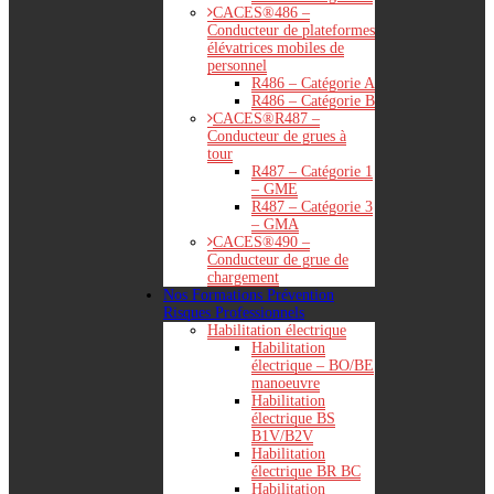
CACES®486 –
Conducteur de plateformes
élévatrices mobiles de
personnel
R486 – Catégorie A
R486 – Catégorie B
CACES®R487 –
Conducteur de grues à
tour
R487 – Catégorie 1
– GME
R487 – Catégorie 3
– GMA
CACES®490 –
Conducteur de grue de
chargement
Nos Formations Prévention
Risques Professionnels
Habilitation électrique
Habilitation
électrique – BO/BE
manoeuvre
Habilitation
électrique BS
B1V/B2V
Habilitation
électrique BR BC
Habilitation