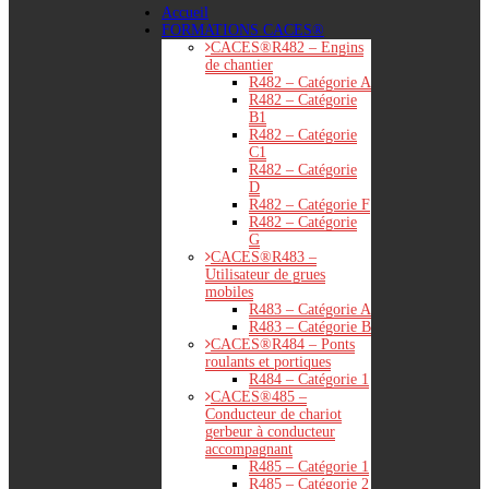
Accueil
FORMATIONS CACES®
CACES®R482 – Engins
de chantier
R482 – Catégorie A
R482 – Catégorie
B1
R482 – Catégorie
C1
R482 – Catégorie
D
R482 – Catégorie F
R482 – Catégorie
G
CACES®R483 –
Utilisateur de grues
mobiles
R483 – Catégorie A
R483 – Catégorie B
CACES®R484 – Ponts
roulants et portiques
R484 – Catégorie 1
CACES®485 –
Conducteur de chariot
gerbeur à conducteur
accompagnant
R485 – Catégorie 1
R485 – Catégorie 2