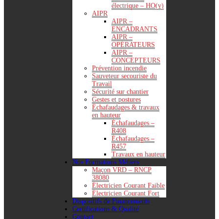
électrique – HO(v)
AIPR
AIPR –
ENCADRANTS
AIPR –
OPÉRATEURS
AIPR –
CONCEPTEURS
Prévention incendie
Sauveteur secouriste du
Travail
Sécurité sur chantier
Gestes et postures
Échafaudages & travaux
en hauteur
Échafaudages –
R408
Échafaudages –
R457
Travaux en hauteur
Nos Formations Métiers
Maçon VRD – RNCP
38080
Électricien Courant Faible
Électricien Courant Fort
Dispositifs de Financements
Certifications & Qualité
Contact