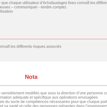
é que chaque utilisateur d’échafaudages fixes connaît les différ
gereuses – communiquer ‐ rendre compte)
lisation
nnaît les différents risques associés
Nota
ensiblement modifiés que sous la direction d’une personne com
ormation adéquate et spécifique aux opérations envisagées
ure du socle de compétences nécessaires pour que chaque part
sant sa santé et celle des personnes présentes dans l’environnem