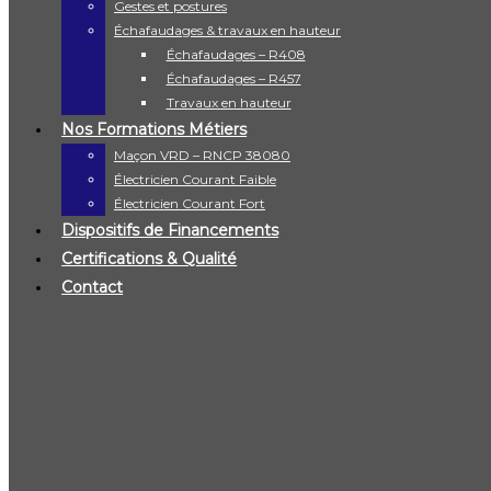
Gestes et postures
Échafaudages & travaux en hauteur
Accueil
Habilitation électrique BR BC
Échafaudages – R408
Échafaudages – R457
Habilitation électrique BR BC
Travaux en hauteur
Nos Formations Métiers
Maçon VRD – RNCP 38080
Électricien Courant Faible
DESCRIPTION DE LA FORMATION
Électricien Courant Fort
Dispositifs de Financements
Certifications & Qualité
Informations légales
Contact
Validité d’une formation initiale : 5 ans
Recyclage obligatoire : tous les 5 ans
Lieux de la formation