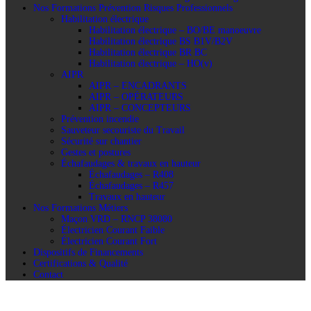
Nos Formations Prévention Risques Professionnels
Habilitation électrique
Habilitation électrique – BO/BE manoeuvre
Habilitation électrique BS B1V/B2V
Habilitation électrique BR BC
Habilitation électrique – HO(v)
AIPR
AIPR – ENCADRANTS
AIPR – OPÉRATEURS
AIPR – CONCEPTEURS
Prévention incendie
Sauveteur secouriste du Travail
Sécurité sur chantier
Gestes et postures
Échafaudages & travaux en hauteur
Échafaudages – R408
Échafaudages – R457
Travaux en hauteur
Nos Formations Métiers
Maçon VRD – RNCP 38080
Électricien Courant Faible
Électricien Courant Fort
Dispositifs de Financements
Certifications & Qualité
Contact
Nos Formations Prévention Risques