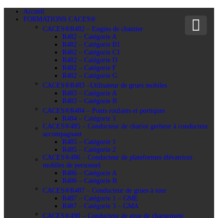
Accueil
FORMATIONS CACES®
CACES®R482 – Engins de chantier
R482 – Catégorie A
R482 – Catégorie B1
R482 – Catégorie C1
R482 – Catégorie D
R482 – Catégorie F
R482 – Catégorie G
CACES®R483 –Utilisateur de grues mobiles
R483 – Catégorie A
R483 – Catégorie B
CACES®R484 – Ponts roulants et portiques
R484 – Catégorie 1
CACES®485 – Conducteur de chariot gerbeur à conducteur
accompagnant
R485 – Catégorie 1
R485 – Catégorie 2
CACES®486 – Conducteur de plateformes élévatrices
mobiles de personnel
R486 – Catégorie A
R486 – Catégorie B
CACES®R487 – Conducteur de grues à tour
R487 – Catégorie 1 – GME
R487 – Catégorie 3 – GMA
CACES®490 – Conducteur de grue de chargement