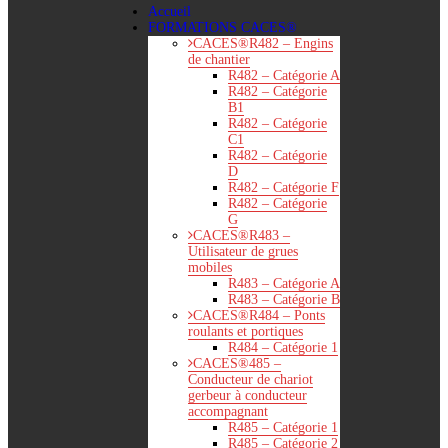
Accueil
FORMATIONS CACES®
CACES®R482 – Engins
de chantier
R482 – Catégorie A
R482 – Catégorie
B1
R482 – Catégorie
C1
R482 – Catégorie
D
R482 – Catégorie F
R482 – Catégorie
G
CACES®R483 –
Utilisateur de grues
mobiles
R483 – Catégorie A
R483 – Catégorie B
CACES®R484 – Ponts
roulants et portiques
R484 – Catégorie 1
CACES®485 –
Conducteur de chariot
gerbeur à conducteur
accompagnant
R485 – Catégorie 1
R485 – Catégorie 2