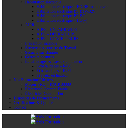
Habilitation électrique
Habilitation électrique – BO/BE manoeuvre
Habilitation électrique BS B1V/B2V
Habilitation électrique BR BC
Habilitation électrique – HO(v)
AIPR
AIPR – ENCADRANTS
AIPR – OPÉRATEURS
AIPR – CONCEPTEURS
Prévention incendie
Sauveteur secouriste du Travail
Sécurité sur chantier
Gestes et postures
Échafaudages & travaux en hauteur
Échafaudages – R408
Échafaudages – R457
Travaux en hauteur
Nos Formations Métiers
Maçon VRD – RNCP 38080
Électricien Courant Faible
Électricien Courant Fort
Dispositifs de Financements
Certifications & Qualité
Contact