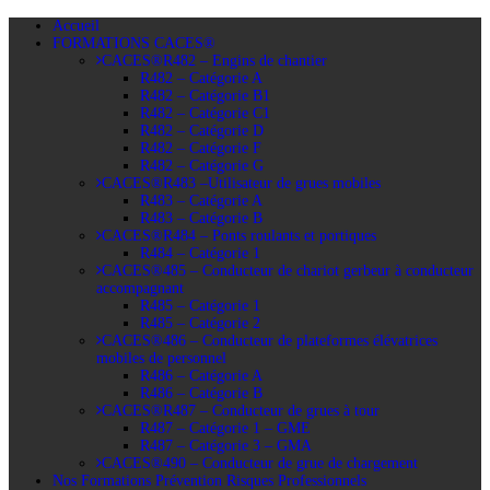
Accueil
FORMATIONS CACES®
CACES®R482 – Engins de chantier
R482 – Catégorie A
R482 – Catégorie B1
R482 – Catégorie C1
R482 – Catégorie D
R482 – Catégorie F
R482 – Catégorie G
CACES®R483 –Utilisateur de grues mobiles
R483 – Catégorie A
R483 – Catégorie B
CACES®R484 – Ponts roulants et portiques
R484 – Catégorie 1
CACES®485 – Conducteur de chariot gerbeur à conducteur
accompagnant
R485 – Catégorie 1
R485 – Catégorie 2
CACES®486 – Conducteur de plateformes élévatrices
mobiles de personnel
R486 – Catégorie A
R486 – Catégorie B
CACES®R487 – Conducteur de grues à tour
R487 – Catégorie 1 – GME
R487 – Catégorie 3 – GMA
CACES®490 – Conducteur de grue de chargement
Nos Formations Prévention Risques Professionnels