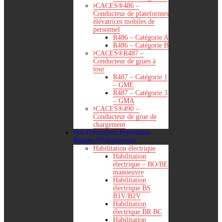
CACES®486 –
Conducteur de plateformes
élévatrices mobiles de
personnel
R486 – Catégorie A
R486 – Catégorie B
CACES®R487 –
Conducteur de grues à
tour
R487 – Catégorie 1
– GME
R487 – Catégorie 3
– GMA
CACES®490 –
Conducteur de grue de
chargement
Nos Formations Prévention
Risques Professionnels
Habilitation électrique
Habilitation
électrique – BO/BE
manoeuvre
Habilitation
électrique BS
B1V/B2V
Habilitation
électrique BR BC
Habilitation