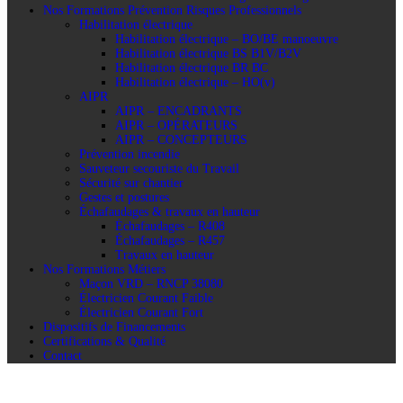
Nos Formations Prévention Risques Professionnels
Habilitation électrique
Habilitation électrique – BO/BE manoeuvre
Habilitation électrique BS B1V/B2V
Habilitation électrique BR BC
Habilitation électrique – HO(v)
AIPR
AIPR – ENCADRANTS
AIPR – OPÉRATEURS
AIPR – CONCEPTEURS
Prévention incendie
Sauveteur secouriste du Travail
Sécurité sur chantier
Gestes et postures
Échafaudages & travaux en hauteur
Échafaudages – R408
Échafaudages – R457
Travaux en hauteur
Nos Formations Métiers
Maçon VRD – RNCP 38080
Électricien Courant Faible
Électricien Courant Fort
Dispositifs de Financements
Certifications & Qualité
Contact
R487 – Catégorie 1 – GME