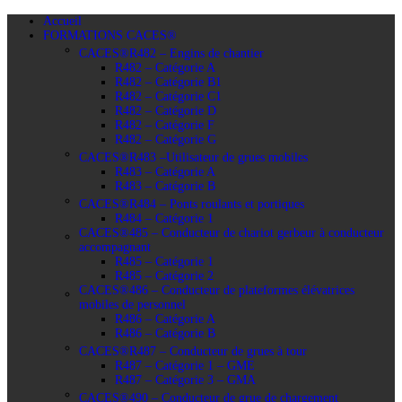
Accueil
FORMATIONS CACES®
CACES®R482 – Engins de chantier
R482 – Catégorie A
R482 – Catégorie B1
R482 – Catégorie C1
R482 – Catégorie D
R482 – Catégorie F
R482 – Catégorie G
CACES®R483 –Utilisateur de grues mobiles
R483 – Catégorie A
R483 – Catégorie B
CACES®R484 – Ponts roulants et portiques
R484 – Catégorie 1
CACES®485 – Conducteur de chariot gerbeur à conducteur
accompagnant
R485 – Catégorie 1
R485 – Catégorie 2
CACES®486 – Conducteur de plateformes élévatrices
mobiles de personnel
R486 – Catégorie A
R486 – Catégorie B
CACES®R487 – Conducteur de grues à tour
R487 – Catégorie 1 – GME
R487 – Catégorie 3 – GMA
CACES®490 – Conducteur de grue de chargement