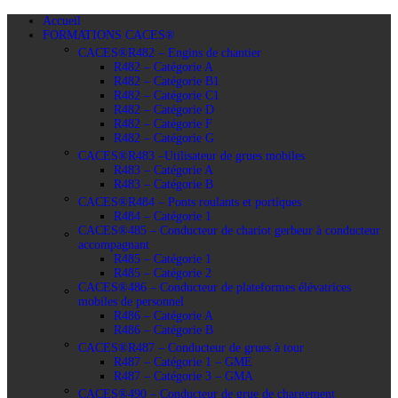
Accueil
FORMATIONS CACES®
CACES®R482 – Engins de chantier
R482 – Catégorie A
R482 – Catégorie B1
R482 – Catégorie C1
R482 – Catégorie D
R482 – Catégorie F
R482 – Catégorie G
CACES®R483 –Utilisateur de grues mobiles
R483 – Catégorie A
R483 – Catégorie B
CACES®R484 – Ponts roulants et portiques
R484 – Catégorie 1
CACES®485 – Conducteur de chariot gerbeur à conducteur
accompagnant
R485 – Catégorie 1
R485 – Catégorie 2
CACES®486 – Conducteur de plateformes élévatrices
mobiles de personnel
R486 – Catégorie A
R486 – Catégorie B
CACES®R487 – Conducteur de grues à tour
R487 – Catégorie 1 – GME
R487 – Catégorie 3 – GMA
CACES®490 – Conducteur de grue de chargement