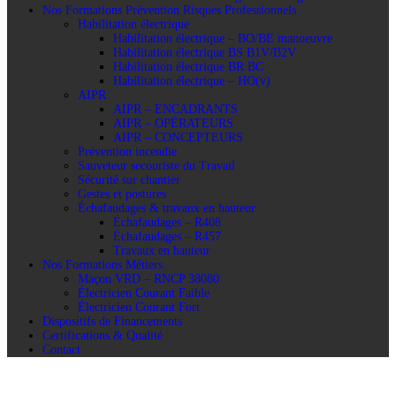
Nos Formations Prévention Risques Professionnels
Habilitation électrique
Habilitation électrique – BO/BE manoeuvre
Habilitation électrique BS B1V/B2V
Habilitation électrique BR BC
Habilitation électrique – HO(v)
AIPR
AIPR – ENCADRANTS
AIPR – OPÉRATEURS
AIPR – CONCEPTEURS
Prévention incendie
Sauveteur secouriste du Travail
Sécurité sur chantier
Gestes et postures
Échafaudages & travaux en hauteur
Échafaudages – R408
Échafaudages – R457
Travaux en hauteur
Nos Formations Métiers
Maçon VRD – RNCP 38080
Électricien Courant Faible
Électricien Courant Fort
Dispositifs de Financements
Certifications & Qualité
Contact
Become a Teacher