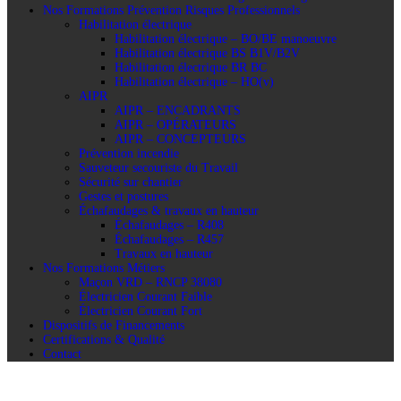
Nos Formations Prévention Risques Professionnels
Habilitation électrique
Habilitation électrique – BO/BE manoeuvre
Habilitation électrique BS B1V/B2V
Habilitation électrique BR BC
Habilitation électrique – HO(v)
AIPR
AIPR – ENCADRANTS
AIPR – OPÉRATEURS
AIPR – CONCEPTEURS
Prévention incendie
Sauveteur secouriste du Travail
Sécurité sur chantier
Gestes et postures
Échafaudages & travaux en hauteur
Échafaudages – R408
Échafaudages – R457
Travaux en hauteur
Nos Formations Métiers
Maçon VRD – RNCP 38080
Électricien Courant Faible
Électricien Courant Fort
Dispositifs de Financements
Certifications & Qualité
Contact
Inscription