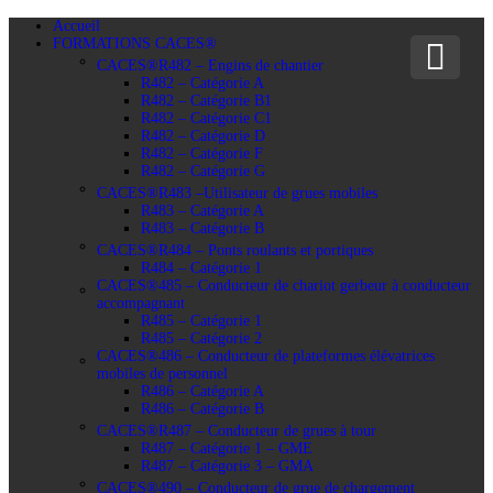
Accueil
FORMATIONS CACES®
CACES®R482 – Engins de chantier
R482 – Catégorie A
R482 – Catégorie B1
R482 – Catégorie C1
R482 – Catégorie D
R482 – Catégorie F
R482 – Catégorie G
CACES®R483 –Utilisateur de grues mobiles
R483 – Catégorie A
R483 – Catégorie B
CACES®R484 – Ponts roulants et portiques
R484 – Catégorie 1
CACES®485 – Conducteur de chariot gerbeur à conducteur
accompagnant
R485 – Catégorie 1
R485 – Catégorie 2
CACES®486 – Conducteur de plateformes élévatrices
mobiles de personnel
R486 – Catégorie A
R486 – Catégorie B
CACES®R487 – Conducteur de grues à tour
R487 – Catégorie 1 – GME
R487 – Catégorie 3 – GMA
CACES®490 – Conducteur de grue de chargement