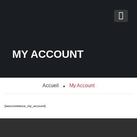
MY ACCOUNT
Accueil
My Account
[woocommerce_my_account]