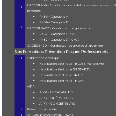
Nos Formations Prévention Risques Professionnels
CACES®486 – Conducteur de plateformes élévatrices mobil
Habilitation électrique
personnel
Habilitation électrique – BO/BE manoeuvre
Habilitation électrique BS B1V/B2V
R486 – Catégorie A
Habilitation électrique BR BC
R486 – Catégorie B
Habilitation électrique – HO(v)
AIPR
CACES®R487 – Conducteur de grues à tour
AIPR – ENCADRANTS
R487 – Catégorie 1 – GME
AIPR – OPÉRATEURS
R487 – Catégorie 3 – GMA
AIPR – CONCEPTEURS
Prévention incendie
CACES®490 – Conducteur de grue de chargement
Sauveteur secouriste du Travail
Nos Formations Prévention Risques Professionnels
Sécurité sur chantier
Gestes et postures
Habilitation électrique
Échafaudages & travaux en hauteur
Habilitation électrique – BO/BE manoeuvre
Échafaudages – R408
Échafaudages – R457
Habilitation électrique BS B1V/B2V
Travaux en hauteur
Habilitation électrique BR BC
Nos Formations Métiers
Habilitation électrique – HO(v)
Maçon VRD – RNCP 38080
Électricien Courant Faible
AIPR
Électricien Courant Fort
AIPR – ENCADRANTS
Dispositifs de Financements
AIPR – OPÉRATEURS
Certifications & Qualité
Contact
AIPR – CONCEPTEURS
Prévention incendie
axisformation
Sauveteur secouriste du Travail