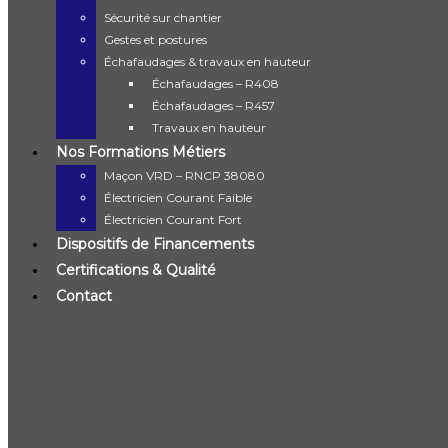
Sécurité sur chantier
Accueil
Gestes et postures
Author axisformation
Échafaudages & travaux en hauteur
14
février
Échafaudages – R408
Échafaudages – R457
Catégorie A – Engins compacts,
Travaux en hauteur
tracteurs et petits engins
Nos Formations Métiers
Maçon VRD – RNCP 38080
posté par
axisformation
Électricien Courant Faible
Catégories
R482
Électricien Courant Fort
Dispositifs de Financements
Lire la suite
Certifications & Qualité
Rechercher
Contact
Menu