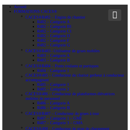
Accueil
FORMATIONS CACES®
CACES®R482 – Engins de chantier
R482 – Catégorie A
R482 – Catégorie B1
R482 – Catégorie C1
R482 – Catégorie D
R482 – Catégorie F
R482 – Catégorie G
CACES®R483 –Utilisateur de grues mobiles
R483 – Catégorie A
R483 – Catégorie B
CACES®R484 – Ponts roulants et portiques
R484 – Catégorie 1
CACES®485 – Conducteur de chariot gerbeur à conducteur
accompagnant
R485 – Catégorie 1
R485 – Catégorie 2
CACES®486 – Conducteur de plateformes élévatrices
mobiles de personnel
R486 – Catégorie A
R486 – Catégorie B
CACES®R487 – Conducteur de grues à tour
R487 – Catégorie 1 – GME
R487 – Catégorie 3 – GMA
CACES®490 – Conducteur de grue de chargement