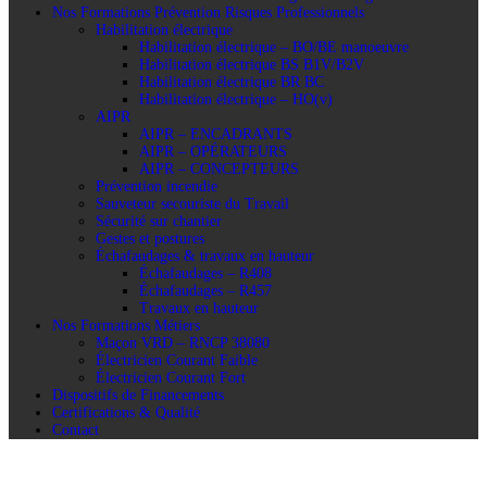
Nos Formations Prévention Risques Professionnels
Habilitation électrique
Habilitation électrique – BO/BE manoeuvre
Habilitation électrique BS B1V/B2V
Habilitation électrique BR BC
Habilitation électrique – HO(v)
AIPR
AIPR – ENCADRANTS
AIPR – OPÉRATEURS
AIPR – CONCEPTEURS
Prévention incendie
Sauveteur secouriste du Travail
Sécurité sur chantier
Gestes et postures
Échafaudages & travaux en hauteur
Échafaudages – R408
Échafaudages – R457
Travaux en hauteur
Nos Formations Métiers
Maçon VRD – RNCP 38080
Électricien Courant Faible
Électricien Courant Fort
Dispositifs de Financements
Certifications & Qualité
Contact
Conducteur d'enjins