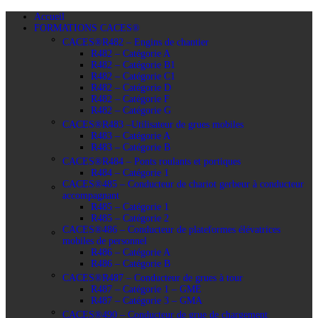
Accueil
FORMATIONS CACES®
CACES®R482 – Engins de chantier
R482 – Catégorie A
R482 – Catégorie B1
R482 – Catégorie C1
R482 – Catégorie D
R482 – Catégorie F
R482 – Catégorie G
CACES®R483 –Utilisateur de grues mobiles
R483 – Catégorie A
R483 – Catégorie B
CACES®R484 – Ponts roulants et portiques
R484 – Catégorie 1
CACES®485 – Conducteur de chariot gerbeur à conducteur
accompagnant
R485 – Catégorie 1
R485 – Catégorie 2
CACES®486 – Conducteur de plateformes élévatrices
mobiles de personnel
R486 – Catégorie A
R486 – Catégorie B
CACES®R487 – Conducteur de grues à tour
R487 – Catégorie 1 – GME
R487 – Catégorie 3 – GMA
CACES®490 – Conducteur de grue de chargement