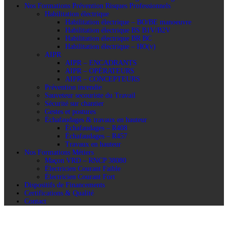
Nos Formations Prévention Risques Professionnels
Habilitation électrique
Habilitation électrique – BO/BE manoeuvre
Habilitation électrique BS B1V/B2V
Habilitation électrique BR BC
Habilitation électrique – HO(v)
AIPR
AIPR – ENCADRANTS
AIPR – OPÉRATEURS
AIPR – CONCEPTEURS
Prévention incendie
Sauveteur secouriste du Travail
Sécurité sur chantier
Gestes et postures
Échafaudages & travaux en hauteur
Échafaudages – R408
Échafaudages – R457
Travaux en hauteur
Nos Formations Métiers
Maçon VRD – RNCP 38080
Électricien Courant Faible
Électricien Courant Fort
Dispositifs de Financements
Certifications & Qualité
Contact
Tous les cours